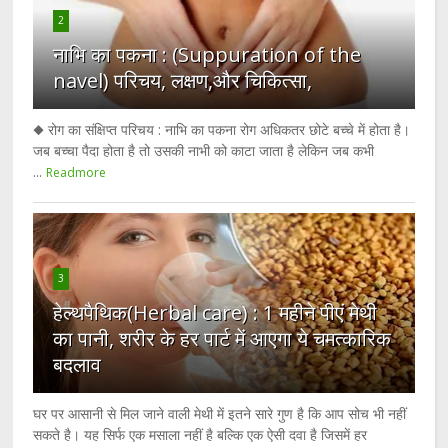
2
नाभि का पकना : (Suppuration of the
navel) परिचय, लक्षण,और चिकित्सा,
◆ रोग का संक्षिप्त परिचय : नाभि का पकना रोग अधिकतर छोटे बच्चे में होता है।
जब बच्चा पैदा होता है तो उसकी नाभी को काटा जाता है लेकिन जब कभी
...
Readmore
3
हेल्थपैथिक(Herbal care) : 1 महीने पीएं मेथी
का पानी, शरीर के हर पार्ट में आएगा ये चमत्कारिक
बदलाव
घर पर आसानी से मिल जाने वाली मेथी में इतने सारे गुण है कि आप सोच भी नहीं
सकते है। यह सिर्फ एक मसाला नहीं है बल्कि एक ऐसी दवा है जिसमें हर