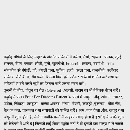
मधुमेह रोगियों के लिए आहार के अंतर्गत सब्जियों में करेला, मेथी, सहजन , पालक, तुरई,
शलगम, बैंगन, परवल, लौकी, मूली, फूलगोभी, broccoli, टमाटर, बंदगोभी, Tofu,
सोयाबीन की मंगौड़ी, जौ, बंगाली चना, पुदीना, हल्दी, काला चना, दालचीनी, फलीदार
सब्जियां जैसे बीन्स, सैम फली, शिमला मिर्च, हरी पत्तेदार सब्ज़ियां शामिल करें तथा इन
सब्जियों से बने पतले सूपों का जितना चाहें उतना सेवन करें।
तुलसी के बीज, जैतून का तेल (Olive oil),अलसी, बादाम का भी बेहिचक सेवन करें |
मधुमेह में फल (Fruit For Diabetes Patient )- फलों में जामुन, नींबू, आंवला, टमाटर,
पपीता, सिंघाड़ा, खरबूजा , कच्चा अमरुद, संतरा, मौसमी, ककड़ी ,चुकन्दर , मीठा नीम,
बेल का फल, जायफल तथा नाशपाती को शामिल करें। आम ,पका केला ,सेब, खजूर तथा
अंगूर में शुगर होता है, लेकिन क्योंकि फलों में फाइबर ज्यादा होता है इसलिए ये अच्छे शुगर
की केटेगरी में आते है | जिनको हाई लेवल मधुमेह नहीं है वो इनको कम मात्रा में ले सकते