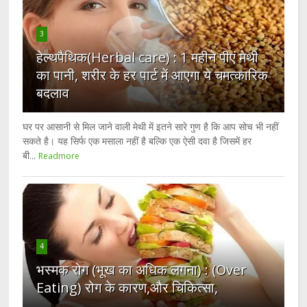
3
हेल्थपैथिक(Herbal care) : 1 महीने पीएं मेथी
का पानी, शरीर के हर पार्ट में आएगा ये चमत्कारिक
बदलाव
घर पर आसानी से मिल जाने वाली मेथी में इतने सारे गुण है कि आप सोच भी नहीं
सकते है। यह सिर्फ एक मसाला नहीं है बल्कि एक ऐसी दवा है जिसमें हर
बी...
Readmore
4
भस्मक रोग (भूख का अधिक लगना) : (Over
Eating) रोग के कारण,और चिकित्सा,