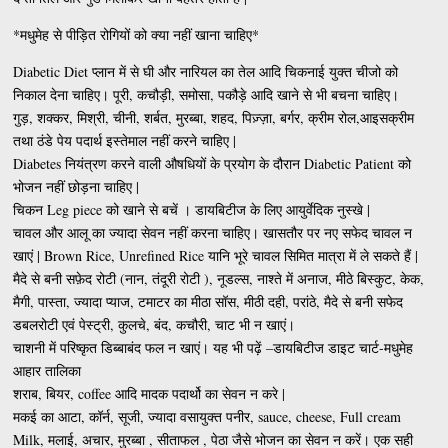
*मधुमेह से पीड़ित रोगियों को क्या नहीं खाना चाहिए*
Diabetic Diet प्लान में से घी और नारियल का तेल आदि चिकनाई युक्त चीजो को
निकाल देना चाहिए। पूरी, कचौड़ी, समोसा, पकौड़े आदि खाने से भी बचना चाहिए।
गुड़, शक्कर, मिश्री, चीनी, शर्बत, मुरब्बा, शहद, पिज़्ज़ा, बर्गर, क्रीम रोल,आइसक्रीम
तथा ठंडे पेय पदार्थ इस्तेमाल नहीं करने चाहिए |
Diabetes नियंत्रण करने वाली औषधियों के प्रयोग के दौरान Diabetic Patient को
भोजन नहीं छोड़ना चाहिए |
चिकन Leg piece को खाने से बचें । डायबिटीज के लिए आयुर्वेदिक नुस्खे |
चावल और आलू का ज्यादा सेवन नहीं करना चाहिए। खासतौर पर नए सफेद चावल न
खाएं | Brown Rice, Unrefined Rice यानि भूरे चावल सिमित मात्रा में ले सकते हैं |
मैदे से बनी सफ़ेद रोटी (नान, तंदूरी रोटी ), नूडल्स, नाश्ते में अनाज, मीठे बिस्कुट, केक,
मैगी, पास्ता, ज्यादा प्याज, टमाटर का मीठा सॉस, मीठी दही, परांठे, मैदे से बनी सफेद
डबलरोटी एवं पेस्ट्री, कुलचे, बंद, कचौरी, चाट भी न खाएं।
चाशनी में परिष्कृत डिब्बाबंद फल न खाएं। यह भी पढ़ें –डायबिटीज डाइट चार्ट-मधुमेह
आहार तालिका
शराब, बियर, coffee आदि मादक पदार्थो का सेवन न करे |
मकई का आटा, कॉर्न, सूजी, ज्यादा वसायुक्त पनीर, sauce, cheese, Full cream
Milk, मलाई, अचार, मुरब्बा , सीताफल , पेठा जैसे भोजन का सेवन न करें। एक सही