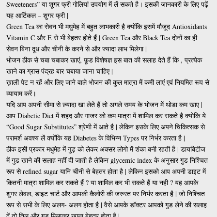
Sweeteners” या शूगर फ्री गोलियां उपयोग में लें सकते है। इसकी जानकारी के लिए पढ़ें
यह आर्टिकल – शुगर फ्री |
Green Tea का सेवन भी मधुमेह में बहुत लाभकारी है क्योंकि इसमें मौजूद Antioxidants
Vitamin C और E से भी बेहतर होते हैं | Green Tea और Black Tea दोनों का ही
सेवन बिना दूध और चीनी के करने से और ज्यादा लाभ मिलेगा |
भोजन ठीक से चबा चबाकर खाएं, फ़ूड विशेषज्ञ इस बात की सलाह देते हैं कि , प्रत्येक
खाने का ग्रास पंद्रह बार चबाया जाना चाहिए |
ख़ाली पेट न रहें और लिए जाने वाले भोजन की कुल मात्रा में कमी लाएं एवं नियमित रूप से
व्यायाम करें।
यदि आप अपनी सीमा से ज़्यादा खा लेते हैं तो अगले समय के भोजन में थोडा कम खाए |
आप Diabetic Diet में शहद और गाजर को कम मात्रा में शामिल कर सकते है क्योकि ये
“Good Sugar Substitutes” श्रेणी में आते है | लेकिन इसके लिए अपने चिकित्सक से
परामर्श अवश्य लें क्योंकि यह Diabetes के विभिन्न Types पर निर्भर करता है |
ठीक इसी प्रकार मधुमेह में गुड़ को लेकर अक्सर लोगो में शंका बनी रहती है | डायबिटीज
में गुड खाने की सलाह नहीं दी जाती है लेकिन glycemic index के अनुसार गुड निश्चित
रूप से refined sugar यानि चीनी से बेहतर होता है | लेकिन इसको आप अपनी डाइट में
कितनी मात्रा शामिल कर सकते हैं ? या शामिल कर भी सकते हैं या नही ? यह आपके
शुगर लेवल, डाइट चार्ट और आपकी कैलोरी की जरुरत पर निर्भर करता है | जो निश्चित
रूप से सभी के लिए अलग- अलग होता है | वैसे आपके डॉक्टर आपको गुड लेने की सलाह
दें तो तिल और गुड मिलाकर खाना बेहतर होता है |