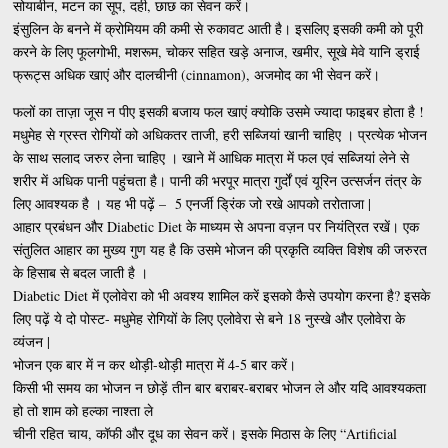
सोयाबीन, मटन का सूप, दही, छाछ का सेवन करें।
इंसुलिन के बनने में क्रोमियम की कमी से रुकावट आती है। इसलिए इसकी कमी को पूरी
करने के लिए फूलगोभी, मशरूम, चोकर सहित खड़े अनाज, खमीर, सूखे मेवे यानि ड्राई
फ्रूट्स अधिक खाएं और दालचीनी (cinnamon), अजमोद का भी सेवन करें।
फलों का ताज़ा जूस न पीए इसकी बजाय फल खाएं क्योकि उसमे ज्यादा फाइबर होता है !
मधुमेह से ग्रस्त रोगियों को अधिकतर ताजी, हरी सब्जियां खानी चाहिए । प्रत्येक भोजन
के साथ सलाद जरुर लेना चाहिए । खाने में आधिक मात्रा में फल एवं सब्जियां लेने से
शरीर में अधिक पानी पहुंचता है। पानी की भरपूर मात्रा गुर्दों एवं यूरिन उत्सर्जन तंत्र के
लिए आवश्यक है । यह भी पढ़ें – 5 एनर्जी ड्रिंक जो रखे आपको तरोताजा |
आहार प्रबंधन और Diabetic Diet के माध्यम से अपना वज़न पर नियंत्रित रखें। एक
संतुलित आहार का मुख्य गुण यह है कि उसमे भोजन की प्रकृति व्यक्ति विशेष की जरुरत
के हिसाब से बदल जाती है ।
Diabetic Diet में एलोवेरा को भी अवश्य शामिल करें इसको कैसे उपयोग करना है? इसके
लिए पढ़ें ये दो पोस्ट- मधुमेह रोगियों के लिए एलोवेरा से बने 18 नुस्खे और एलोवेरा के
व्यंजन |
भोजन एक बार में न कर थोड़ी-थोड़ी मात्रा में 4-5 बार करें।
किसी भी समय का भोजन न छोड़ें तीन बार बराबर-बराबर भोजन ले और यदि आवश्यकता
हो तो शाम को हल्का नाश्ता ले
चीनी रहित चाय, कॉफी और दूध का सेवन करें। इसके मिठास के लिए “Artificial