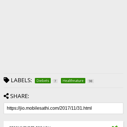
LABELS:
Diebets
Healthnature
7
98
SHARE: