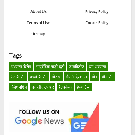
About Us
Privacy Policy
Terms of Use
Cookie Policy
sitemap
Tags
अध्यात्म विशेष
आयुर्वेदिक जड़ी-बूटी
डायबिटीज
धर्म अध्यात्म
पेट के रोग
बच्चों के रोग
मोटापा
मौसमी देखभाल
योग
यौन रोग
रिलेशनशिप
रोग और उपचार
हेल्थकेयर
हेल्थटिप्स