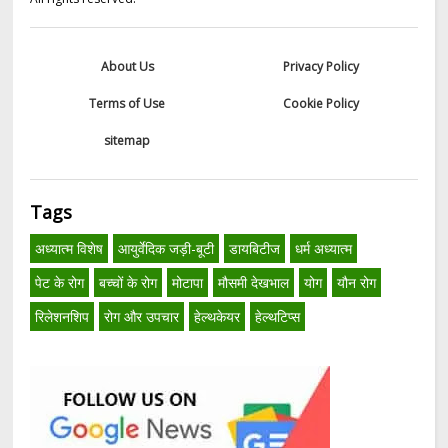
About Us
Privacy Policy
Terms of Use
Cookie Policy
sitemap
Tags
अध्यात्म विशेष
आयुर्वेदिक जड़ी-बूटी
डायबिटीज
धर्म अध्यात्म
पेट के रोग
बच्चों के रोग
मोटापा
मौसमी देखभाल
योग
यौन रोग
रिलेशनशिप
रोग और उपचार
हेल्थकेयर
हेल्थटिप्स