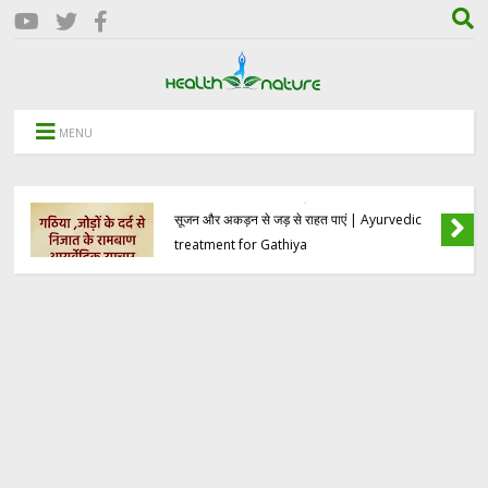
MENU
गठिया रोग (आमवात) का आयुर्वेदिक इलाज: जोड़ों के दर्द,
सूजन और अकड़न से जड़ से राहत पाएं | Ayurvedic
treatment for Gathiya