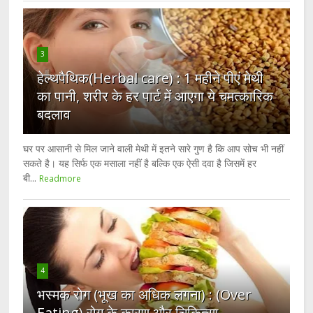
3
हेल्थपैथिक(Herbal care) : 1 महीने पीएं मेथी
का पानी, शरीर के हर पार्ट में आएगा ये चमत्कारिक
बदलाव
घर पर आसानी से मिल जाने वाली मेथी में इतने सारे गुण है कि आप सोच भी नहीं
सकते है। यह सिर्फ एक मसाला नहीं है बल्कि एक ऐसी दवा है जिसमें हर
बी...
Readmore
4
भस्मक रोग (भूख का अधिक लगना) : (Over
Eating) रोग के कारण,और चिकित्सा,