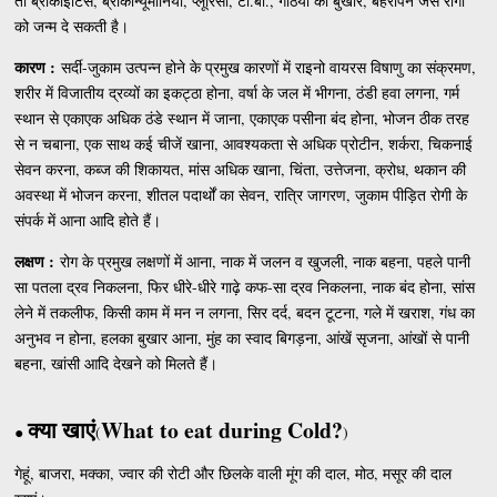
तो ब्रोंकाइटिस, ब्राकोन्यूमोनिया, प्लूरिसी, टी.बी., गठिया का बुखार, बहरापन जैसे रोगों
को जन्म दे सकती है।
कारण :
सर्दी-जुकाम उत्पन्न होने के प्रमुख कारणों में राइनो वायरस विषाणु का संक्रमण,
शरीर में विजातीय द्रव्यों का इकट्ठा होना, वर्षा के जल में भीगना, ठंडी हवा लगना, गर्म
स्थान से एकाएक अधिक ठंडे स्थान में जाना, एकाएक पसीना बंद होना, भोजन ठीक तरह
से न चबाना, एक साथ कई चीजें खाना, आवश्यकता से अधिक प्रोटीन, शर्करा, चिकनाई
सेवन करना, कब्ज की शिकायत, मांस अधिक खाना, चिंता, उत्तेजना, क्रोध, थकान की
अवस्था में भोजन करना, शीतल पदार्थों का सेवन, रात्रि जागरण, जुकाम पीड़ित रोगी के
संपर्क में आना आदि होते हैं।
लक्षण :
रोग के प्रमुख लक्षणों में आना, नाक में जलन व खुजली, नाक बहना, पहले पानी
सा पतला द्रव निकलना, फिर धीरे-धीरे गाढ़े कफ-सा द्रव निकलना, नाक बंद होना, सांस
लेने में तकलीफ, किसी काम में मन न लगना, सिर दर्द, बदन टूटना, गले में खराश, गंध का
अनुभव न होना, हलका बुखार आना, मुंह का स्वाद बिगड़ना, आंखें सृजना, आंखों से पानी
बहना, खांसी आदि देखने को मिलते हैं।
क्या खाएं
What to eat during Cold?
●
(
)
गेहूं, बाजरा, मक्का, ज्वार की रोटी और छिलके वाली मूंग की दाल, मोठ, मसूर की दाल