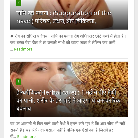
2
नाभि का पकना : (Suppuration of the
navel) परिचय, लक्षण,और चिकित्सा,
◆ रोग का संक्षिप्त परिचय : नाभि का पकना रोग अधिकतर छोटे बच्चे में होता है।
जब बच्चा पैदा होता है तो उसकी नाभी को काटा जाता है लेकिन जब कभी
...
Readmore
3
हेल्थपैथिक(Herbal care) : 1 महीने पीएं मेथी
का पानी, शरीर के हर पार्ट में आएगा ये चमत्कारिक
बदलाव
घर पर आसानी से मिल जाने वाली मेथी में इतने सारे गुण है कि आप सोच भी नहीं
सकते है। यह सिर्फ एक मसाला नहीं है बल्कि एक ऐसी दवा है जिसमें हर
बी...
Readmore