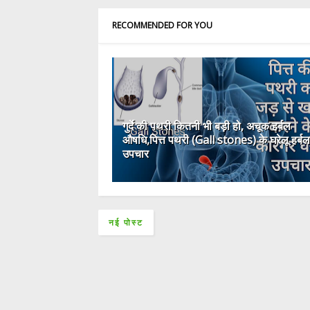
RECOMMENDED FOR YOU
गुर्दे की पथरी कितनी भी बड़ी हो, अचूक हर्बल
औषधि,पित्त पथरी (Gall stones) के घरेलू हर्बल
उपचार
नई पोस्ट