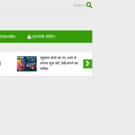
SEARCH
िलेशनशिप
प्रेगनेंसी-पैरेंटिंग
Prevent Beauty with Holi
े
2023 | त्वचा को नुकसान नहीं
मखाना खाने 
पहुंचाता होली का रंग, अभी से
अद्भुत फा
 |
लगाना शुरू करें, देखें बनाने का
Benefits 
तरीका
Makhana 