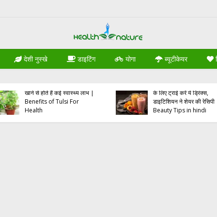
देशी नुस्खे
डाइटिंग
योगा
ब्यूटीकेयर
र
औषधीय गुणों से भरपूर, तुलसी
स्किन को हेल्दी और ग्लोइंग रखन
खाने से होते हैं कई स्वास्थ्य लाभ |
के लिए ट्राई करें ये ड्रिंक्स,
Benefits of Tulsi For
डाइटिशियन ने शेयर की रेसिपी
Health
Beauty Tips in hindi