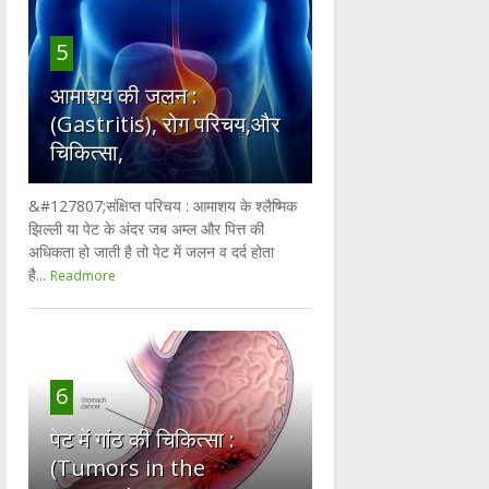
5
आमाशय की जलन :
(Gastritis), रोग परिचय,और
चिकित्सा,
&#127807;संक्षिप्त परिचय : आमाशय के श्लैष्मिक
झिल्ली या पेट के अंदर जब अम्ल और पित्त की
अधिकता हो जाती है तो पेट में जलन व दर्द होता
है...
Readmore
6
पेट में गांठ की चिकित्सा :
(Tumors in the