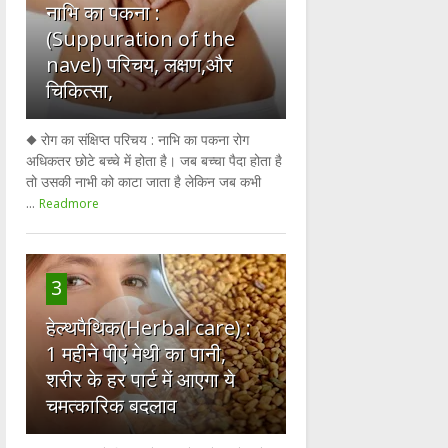
नाभि का पकना :
(Suppuration of the
navel) परिचय, लक्षण,और
चिकित्सा,
◆ रोग का संक्षिप्त परिचय : नाभि का पकना रोग
अधिकतर छोटे बच्चे में होता है। जब बच्चा पैदा होता है
तो उसकी नाभी को काटा जाता है लेकिन जब कभी
...
Readmore
3
हेल्थपैथिक(Herbal care) :
1 महीने पीएं मेथी का पानी,
शरीर के हर पार्ट में आएगा ये
चमत्कारिक बदलाव