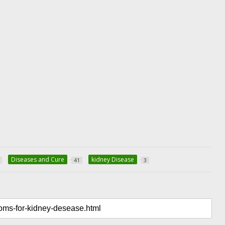
Diseases and Cure
kidney Disease
41
3