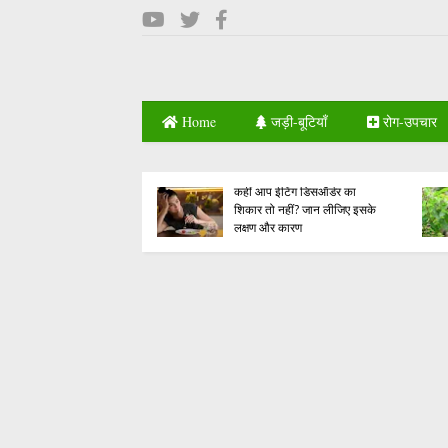
Home
जड़ी-बूटियाँ
रोग-उपचार
What is Eating Disorder |
de Effects | जानें क्यों
कहीं आप ईटिंग डिसऑर्डर का
ेट चाय पीना सेहत के लिए
शिकार तो नहीं? जान लीजिए इसके
लक्षण और कारण