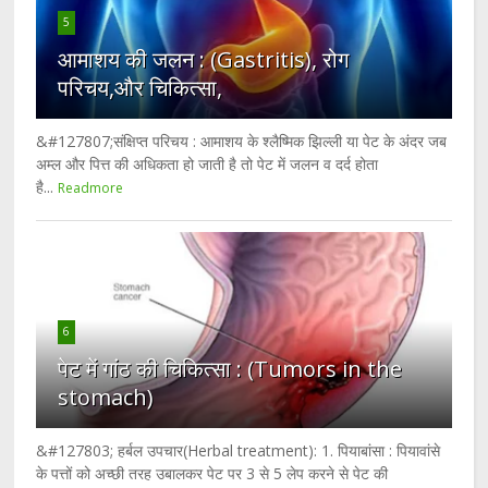
5
आमाशय की जलन : (Gastritis), रोग
परिचय,और चिकित्सा,
&#127807;संक्षिप्त परिचय : आमाशय के श्लैष्मिक झिल्ली या पेट के अंदर जब
अम्ल और पित्त की अधिकता हो जाती है तो पेट में जलन व दर्द होता
है...
Readmore
6
पेट में गांठ की चिकित्सा : (Tumors in the
stomach)
&#127803; हर्बल उपचार(Herbal treatment): 1. पियाबांसा : पियावांसे
के पत्तों को अच्छी तरह उबालकर पेट पर 3 से 5 लेप करने से पेट की